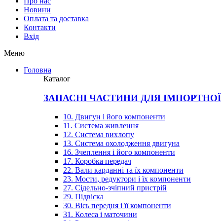
Про нас
Новини
Оплата та доставка
Контакти
Вхiд
Меню
Головна
Каталог
ЗАПАСНІ ЧАСТИНИ ДЛЯ ІМПОРТНО
10. Двигун і його компоненти
11. Система живлення
12. Система вихлопу
13. Система охолодження двигуна
16. Зчеплення і його компоненти
17. Коробка передач
22. Вали карданні та їх компоненти
23. Мости, редуктори і їх компоненти
27. Сідельно-зчіпний пристрій
29. Підвіска
30. Вісь передня і її компоненти
31. Колеса і маточини