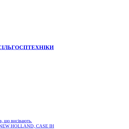
 СІЛЬГОСПТЕХНІКИ
в, що висівають.
E, NEW HOLLAND, CASE IH