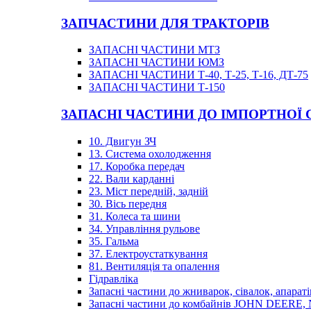
ЗАПЧАСТИНИ ДЛЯ ТРАКТОРІВ
ЗАПАСНІ ЧАСТИНИ МТЗ
ЗАПАСНІ ЧАСТИНИ ЮМЗ
ЗАПАСНІ ЧАСТИНИ Т-40, Т-25, Т-16, ДТ-75
ЗАПАСНІ ЧАСТИНИ Т-150
ЗАПАСНІ ЧАСТИНИ ДО ІМПОРТНОЇ
10. Двигун ЗЧ
13. Система охолодження
17. Коробка передач
22. Вали карданні
23. Міст передній, задній
30. Вісь передня
31. Колеса та шини
34. Управління рульове
35. Гальма
37. Електроустаткування
81. Вентиляція та опалення
Гідравліка
Запасні частини до жниварок, сівалок, апараті
Запасні частини до комбайнів JOHN DEER