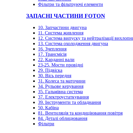
Фільтри та фільтруючі елементи
ЗАПАСНІ ЧАСТИНИ FOTON
10. Запчастини двигуна
11. Система живлення
12. Система випуску та нейтралізації вихлопн
13. Система охолодження двигуна
16. Зчеплення
17. Трансмісія
22. Карданні вали
23-25. Мости провідні
29. Підвіска
30. Вісь передня
31. Колеса та маточини
34. Рульове керування
35. Гальмівна система
37. Електроустаткування
39. Інструменти та обладнання
50. Кабіна
81. Вентиляція та кондиціювання повітря
84. Деталі облицювання
Фільтри