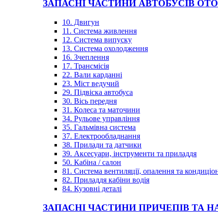
ЗАПАСНІ ЧАСТИНИ АВТОБУСІВ OT
10. Двигун
11. Система живлення
12. Система випуску
13. Система охолодження
16. Зчеплення
17. Трансмісія
22. Вали карданні
23. Міст ведучий
29. Підвіска автобуса
30. Вісь передня
31. Колеса та маточини
34. Рульове управління
35. Гальмівна система
37. Електрообладнання
38. Прилади та датчики
39. Аксесуари, інструменти та приладдя
50. Кабіна / салон
81. Система вентиляції, опалення та кондиці
82. Приладдя кабіни водія
84. Кузовні деталі
ЗАПАСНІ ЧАСТИНИ ПРИЧЕПІВ ТА Н