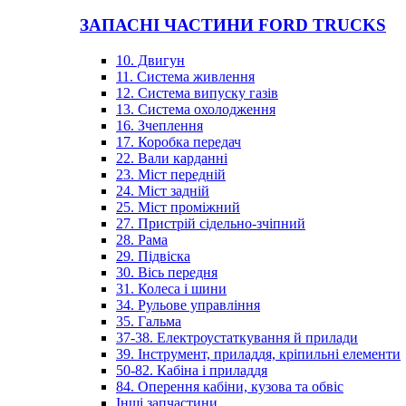
ЗАПАСНІ ЧАСТИНИ FORD TRUCKS
10. Двигун
11. Система живлення
12. Система випуску газів
13. Система охолодження
16. Зчеплення
17. Коробка передач
22. Вали карданні
23. Міст передній
24. Міст задній
25. Міст проміжний
27. Пристрій сідельно-зчіпний
28. Рама
29. Підвіска
30. Вісь передня
31. Колеса і шини
34. Рульове управління
35. Гальма
37-38. Електроустаткування й прилади
39. Інструмент, приладдя, кріпильні елементи
50-82. Кабіна і приладдя
84. Оперення кабіни, кузова та обвіс
Інші запчастини