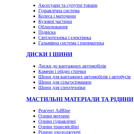
Аксесуари та супутні товари
Гідравлічна система
Колеса і маточини
Кузовні частини
Облицювання
Підвіска
Світлотехніка і електрика
Гальмівна система і пневматика
ДИСКИ І ШИНИ
Диски до вантажних автомобілів
Камери і обідні стрічки
Шини для вантажних автомобілів і автобусів
Шини для сільгоспмашин
Шини для спецтехніки
МАСТИЛЬНІ МАТЕРІАЛИ ТА РІДИНИ
Реагент AdBlue
Оливи моторні
Оливи гідравлічні
Оливи трансмісійні
Рідини охолоджуючі