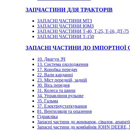
ЗАПЧАСТИНИ ДЛЯ ТРАКТОРІВ
ЗАПАСНІ ЧАСТИНИ МТЗ
ЗАПАСНІ ЧАСТИНИ ЮМЗ
ЗАПАСНІ ЧАСТИНИ Т-40, Т-25, Т-16, ДТ-75
ЗАПАСНІ ЧАСТИНИ Т-150
ЗАПАСНІ ЧАСТИНИ ДО ІМПОРТНОЇ
10. Двигун ЗЧ
13. Система охолодження
17. Коробка передач
22. Вали карданні
23. Міст передній, задній
30. Вісь передня
31. Колеса та шини
34. Управління рульове
35. Гальма
37. Електроустаткування
81. Вентиляція та опалення
Гідравліка
Запасні частини до жниварок, сівалок, апараті
Запасні частини до комбайнів JOHN DEER