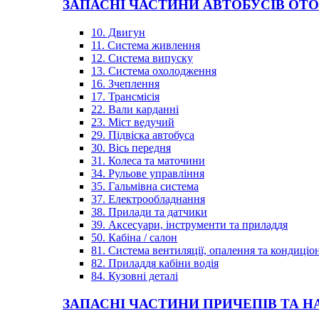
ЗАПАСНІ ЧАСТИНИ АВТОБУСІВ OT
10. Двигун
11. Система живлення
12. Система випуску
13. Система охолодження
16. Зчеплення
17. Трансмісія
22. Вали карданні
23. Міст ведучий
29. Підвіска автобуса
30. Вісь передня
31. Колеса та маточини
34. Рульове управління
35. Гальмівна система
37. Електрообладнання
38. Прилади та датчики
39. Аксесуари, інструменти та приладдя
50. Кабіна / салон
81. Система вентиляції, опалення та кондиці
82. Приладдя кабіни водія
84. Кузовні деталі
ЗАПАСНІ ЧАСТИНИ ПРИЧЕПІВ ТА Н