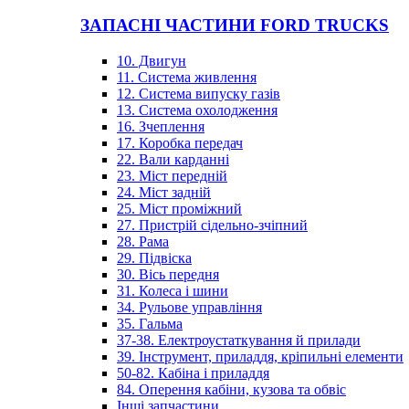
ЗАПАСНІ ЧАСТИНИ FORD TRUCKS
10. Двигун
11. Система живлення
12. Система випуску газів
13. Система охолодження
16. Зчеплення
17. Коробка передач
22. Вали карданні
23. Міст передній
24. Міст задній
25. Міст проміжний
27. Пристрій сідельно-зчіпний
28. Рама
29. Підвіска
30. Вісь передня
31. Колеса і шини
34. Рульове управління
35. Гальма
37-38. Електроустаткування й прилади
39. Інструмент, приладдя, кріпильні елементи
50-82. Кабіна і приладдя
84. Оперення кабіни, кузова та обвіс
Інші запчастини