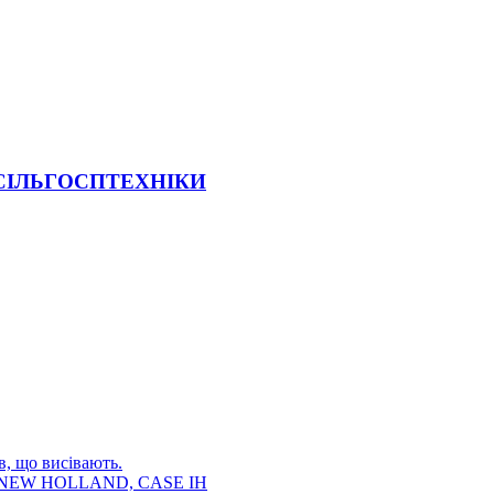
 СІЛЬГОСПТЕХНІКИ
в, що висівають.
E, NEW HOLLAND, CASE IH