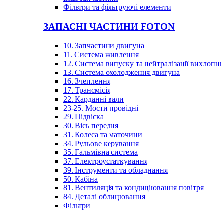
Фільтри та фільтруючі елементи
ЗАПАСНІ ЧАСТИНИ FOTON
10. Запчастини двигуна
11. Система живлення
12. Система випуску та нейтралізації вихлопн
13. Система охолодження двигуна
16. Зчеплення
17. Трансмісія
22. Карданні вали
23-25. Мости провідні
29. Підвіска
30. Вісь передня
31. Колеса та маточини
34. Рульове керування
35. Гальмівна система
37. Електроустаткування
39. Інструменти та обладнання
50. Кабіна
81. Вентиляція та кондиціювання повітря
84. Деталі облицювання
Фільтри