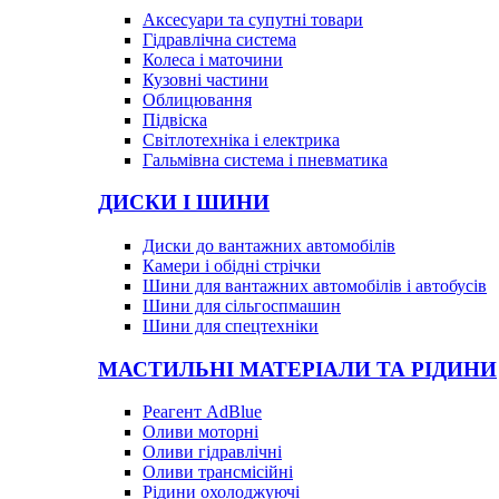
Аксесуари та супутні товари
Гідравлічна система
Колеса і маточини
Кузовні частини
Облицювання
Підвіска
Світлотехніка і електрика
Гальмівна система і пневматика
ДИСКИ І ШИНИ
Диски до вантажних автомобілів
Камери і обідні стрічки
Шини для вантажних автомобілів і автобусів
Шини для сільгоспмашин
Шини для спецтехніки
МАСТИЛЬНІ МАТЕРІАЛИ ТА РІДИНИ
Реагент AdBlue
Оливи моторні
Оливи гідравлічні
Оливи трансмісійні
Рідини охолоджуючі