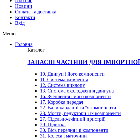
Про нас
Новини
Оплата та доставка
Контакти
Вхiд
Меню
Головна
Каталог
ЗАПАСНІ ЧАСТИНИ ДЛЯ ІМПОРТНО
10. Двигун і його компоненти
11. Система живлення
12. Система вихлопу
13. Система охолодження двигуна
16. Зчеплення і його компоненти
17. Коробка передач
22. Вали карданні та їх компоненти
23. Мости, редуктори і їх компоненти
27. Сідельно-зчіпний пристрій
29. Підвіска
30. Вісь передня і її компоненти
31. Колеса і маточини