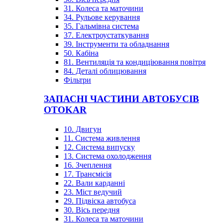
31. Колеса та маточини
34. Рульове керування
35. Гальмівна система
37. Електроустаткування
39. Інструменти та обладнання
50. Кабіна
81. Вентиляція та кондиціювання повітря
84. Деталі облицювання
Фільтри
ЗАПАСНІ ЧАСТИНИ АВТОБУСІВ
OTOKAR
10. Двигун
11. Система живлення
12. Система випуску
13. Система охолодження
16. Зчеплення
17. Трансмісія
22. Вали карданні
23. Міст ведучий
29. Підвіска автобуса
30. Вісь передня
31. Колеса та маточини