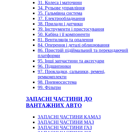
31. Колеса і маточини
34. Рульове управління
35. Гальмівна система
37. Електрообладнання
38. Прилади і датчики
39. Інструменти і пристосування
50. Кабіна і її компоненти
81. Вентиляція та опалення
84. Оперення і деталі облицювання
86. Пристрій підіймальний та перекидаючий
платформи
95. Інші запчастини та аксесуари
96. Підшипники
97. Прокладки, сальники, ремені,
ремкомплекти
98. Пневмосистема
99. Фільтри
ЗАПАСНІ ЧАСТИНИ ДО
ВАНТАЖНИХ АВТО
ЗАПАСНІ ЧАСТИНИ КАМАЗ
ЗАПАСНІ ЧАСТИНИ МАЗ
ЗАПАСНІ ЧАСТИНИ ГАЗ