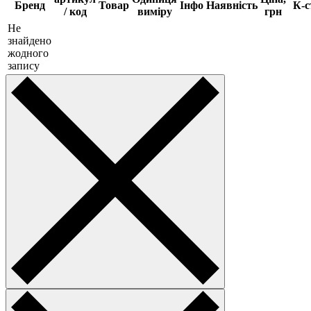
Бренд
Товар
Інфо
Наявність
К-с
/ код
виміру
грн
Не
знайдено
жодного
запису