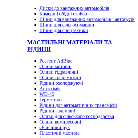
Диски до вантажних автомобілів
Камери і обідні стрічки
Шини для вантажних автомобілів і автобусів
Шини для сільгоспмашин
Шини для спецтехніки
МАСТИЛЬНІ МАТЕРІАЛИ ТА
РІДИНИ
Реагент AdBlue
Оливи моторні
Оливи гідравлічні
Оливи трансмісійні
Рідини охолоджуючі
Автохімія
WD-40
Герметики
Рідини для автоматичних трансмісій
Рідини гальмівні
Оливи для сільського господарства
Оливи компресорні
Очисники рук
Пластичні мастила