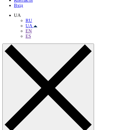
Контакти
Вхiд
UA
RU
UA
EN
ES