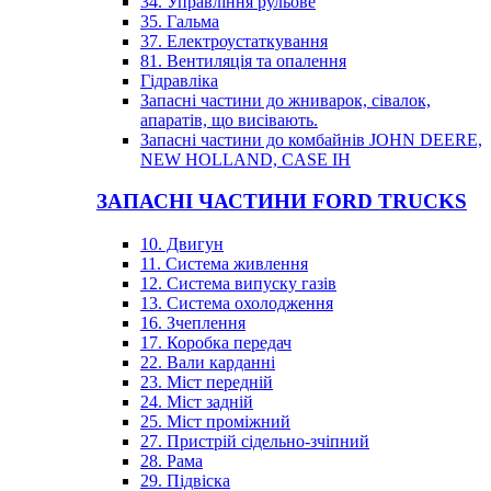
34. Управління рульове
35. Гальма
37. Електроустаткування
81. Вентиляція та опалення
Гідравліка
Запасні частини до жниварок, сівалок,
апаратів, що висівають.
Запасні частини до комбайнів JOHN DEERE,
NEW HOLLAND, CASE IH
ЗАПАСНІ ЧАСТИНИ FORD TRUCKS
10. Двигун
11. Система живлення
12. Система випуску газів
13. Система охолодження
16. Зчеплення
17. Коробка передач
22. Вали карданні
23. Міст передній
24. Міст задній
25. Міст проміжний
27. Пристрій сідельно-зчіпний
28. Рама
29. Підвіска