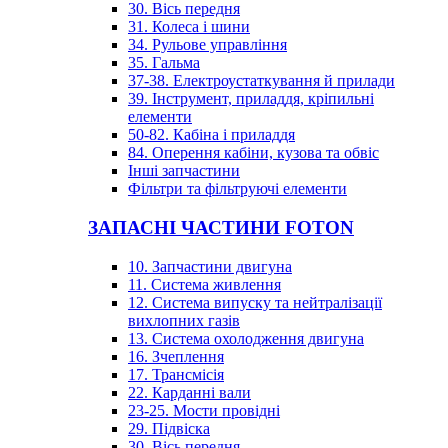
30. Вісь передня
31. Колеса і шини
34. Рульове управління
35. Гальма
37-38. Електроустаткування й прилади
39. Інструмент, приладдя, кріпильні
елементи
50-82. Кабіна і приладдя
84. Оперення кабіни, кузова та обвіс
Інші запчастини
Фільтри та фільтруючі елементи
ЗАПАСНІ ЧАСТИНИ FOTON
10. Запчастини двигуна
11. Система живлення
12. Система випуску та нейтралізації
вихлопних газів
13. Система охолодження двигуна
16. Зчеплення
17. Трансмісія
22. Карданні вали
23-25. Мости провідні
29. Підвіска
30. Вісь передня