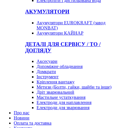
Електроліти і дистильована вода
АКУМУЛЯТОРИ
Акумулятори EUROKRAFT (завод
MONBAT)
Акумулятори КАЙНАР
ДЕТАЛІ ДЛЯ СЕРВІСУ / ТО /
ДОГЛЯДУ
Аксесуари
Допоміжне обладнання
Домкрати
Інструмент
Кріплення вантажу
Метизи (Болти, гайки, шайби та інше)
Дріт зварювальний
Мастильне устаткування
Електроди для наплавлення
Електроди для зварювання
Про нас
Новини
Оплата та доставка