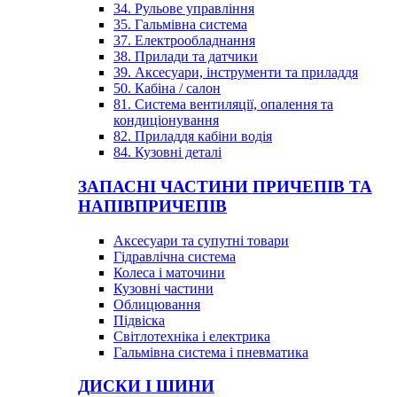
34. Рульове управління
35. Гальмівна система
37. Електрообладнання
38. Прилади та датчики
39. Аксесуари, інструменти та приладдя
50. Кабіна / салон
81. Система вентиляції, опалення та
кондиціонування
82. Приладдя кабіни водія
84. Кузовні деталі
ЗАПАСНІ ЧАСТИНИ ПРИЧЕПІВ ТА
НАПІВПРИЧЕПІВ
Аксесуари та супутні товари
Гідравлічна система
Колеса і маточини
Кузовні частини
Облицювання
Підвіска
Світлотехніка і електрика
Гальмівна система і пневматика
ДИСКИ І ШИНИ