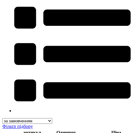
Фільтр підбору
артикул
Одиниця
Ціна,