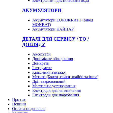
Електроліти і дистильована вода
АКУМУЛЯТОРИ
Акумулятори EUROKRAFT (завод
MONBAT)
Акумулятори КАЙНАР
ДЕТАЛІ ДЛЯ СЕРВІСУ / ТО /
ДОГЛЯДУ
Аксесуари
Допоміжне обладнання
Домкрати
Інструмент
Кріплення вантажу
Метизи (Болти, гайки, шайби та інше)
Дріт зварювальний
Мастильне устаткування
Електроди для наплавлення
Електроди для зварювання
Про нас
Новини
Оплата та доставка