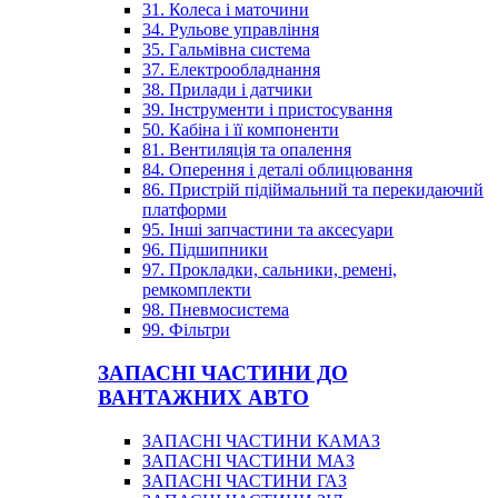
31. Колеса і маточини
34. Рульове управління
35. Гальмівна система
37. Електрообладнання
38. Прилади і датчики
39. Інструменти і пристосування
50. Кабіна і її компоненти
81. Вентиляція та опалення
84. Оперення і деталі облицювання
86. Пристрій підіймальний та перекидаючий
платформи
95. Інші запчастини та аксесуари
96. Підшипники
97. Прокладки, сальники, ремені,
ремкомплекти
98. Пневмосистема
99. Фільтри
ЗАПАСНІ ЧАСТИНИ ДО
ВАНТАЖНИХ АВТО
ЗАПАСНІ ЧАСТИНИ КАМАЗ
ЗАПАСНІ ЧАСТИНИ МАЗ
ЗАПАСНІ ЧАСТИНИ ГАЗ