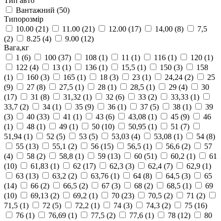
Тип авто
Вантажний
(50)
Типорозмір
10.00
(21)
11.00
(21)
12.00
(17)
14,00
(8)
7,5
(2)
8.25
(4)
9.00
(12)
Вага,кг
1
(6)
100
(37)
108
(1)
11
(1)
116
(1)
120
(1)
122
(4)
13
(1)
136
(1)
15,5
(1)
150
(3)
158
(1)
160
(3)
165
(1)
18
(3)
23
(1)
24,24
(2)
25
(9)
27
(8)
27,5
(1)
28
(1)
28,5
(1)
29
(4)
30
(17)
31
(8)
31,32
(1)
32
(6)
33
(2)
33,33
(1)
33,7
(2)
34
(1)
35
(9)
36
(1)
37
(5)
38
(1)
39
(3)
40
(33)
41
(1)
43
(6)
43,08
(1)
45
(9)
46
(1)
48
(1)
49
(1)
50
(10)
50,95
(1)
51
(7)
51,94
(1)
52
(5)
53
(5)
53,03
(4)
53,08
(1)
54
(8)
55
(13)
55,1
(2)
56
(15)
56,5
(1)
56,6
(2)
57
(4)
58
(2)
58,8
(1)
59
(13)
60
(51)
60,2
(1)
61
(10)
61,83
(1)
62
(17)
62,3
(3)
62,4
(7)
62,9
(1)
63
(13)
63,2
(2)
63,76
(1)
64
(8)
64,5
(3)
65
(14)
66
(2)
66,5
(2)
67
(3)
68
(2)
68,5
(1)
69
(10)
69,13
(2)
69,2
(1)
70
(23)
70,5
(2)
71
(2)
71,5
(1)
72
(5)
72,2
(1)
74
(3)
74,3
(2)
75
(16)
76
(1)
76,69
(1)
77,5
(2)
77,6
(1)
78
(12)
80