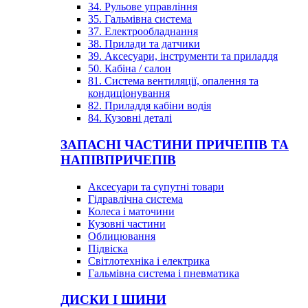
34. Рульове управління
35. Гальмівна система
37. Електрообладнання
38. Прилади та датчики
39. Аксесуари, інструменти та приладдя
50. Кабіна / салон
81. Система вентиляції, опалення та
кондиціонування
82. Приладдя кабіни водія
84. Кузовні деталі
ЗАПАСНІ ЧАСТИНИ ПРИЧЕПІВ ТА
НАПІВПРИЧЕПІВ
Аксесуари та супутні товари
Гідравлічна система
Колеса і маточини
Кузовні частини
Облицювання
Підвіска
Світлотехніка і електрика
Гальмівна система і пневматика
ДИСКИ І ШИНИ