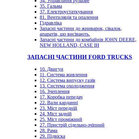
34. Управління рульове
35. Гальма
37. Електроустаткування
81. Вентиляція та опалення
Гідравліка
Запасні частини до жниварок, сівалок,
апаратів, що висівають.
Запасні частини до комбайнів JOHN DEERE,
NEW HOLLAND, CASE IH
ЗАПАСНІ ЧАСТИНИ FORD TRUCKS
10. Двигун
11. Система живлення
12. Система випуску газів
13. Система охолодження
16. Зчеплення
17. Коробка передач
22. Вали карданні
23. Міст передній
24. Міст задній
25. Міст проміжний
27. Пристрій сідельно-зчіпний
28. Рама
29. Підвіска