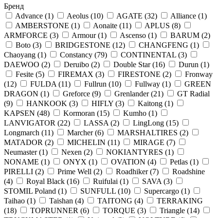
Бренд
Advance
(1)
Aeolus
(10)
AGATE
(32)
Alliance
(1)
AMBERSTONE
(1)
Aonaite
(11)
APLUS
(8)
ARMFORCE
(3)
Armour
(1)
Ascenso
(1)
BARUM
(2)
Boto
(3)
BRIDGESTONE
(12)
CHANGFENG
(1)
Chaoyang
(1)
Constancy
(79)
CONTINENTAL
(3)
DAEWOO
(2)
Deruibo
(2)
Double Star
(16)
Durun
(1)
Fesite
(5)
FIREMAX
(3)
FIRESTONE
(2)
Fronway
(12)
FULDA
(11)
Fullrun
(10)
Fullway
(1)
GREEN
DRAGON
(1)
Greforce
(9)
Grenlander
(21)
GT Radial
(9)
HANKOOK
(3)
HIFLY
(3)
Kaitong
(1)
KAPSEN
(48)
Kormoran
(15)
Kumho
(1)
LANVIGATOR
(22)
LASSA
(2)
LingLong
(15)
Longmarch
(11)
Marcher
(6)
MARSHALTIRES
(2)
MATADOR
(2)
MICHELIN
(11)
MIRAGE
(7)
Neumaster
(1)
Nexen
(2)
NOKIANTYRES
(1)
NONAME
(1)
ONYX
(1)
OVATION
(4)
Petlas
(1)
PIRELLI
(2)
Prime Well
(2)
Roadhiker
(7)
Roadshine
(4)
Royal Black
(16)
Ruifulai
(1)
SAVA
(3)
STOMIL Poland
(1)
SUNFULL
(10)
Supercargo
(1)
Taihao
(1)
Taishan
(4)
TAITONG
(4)
TERRAKING
(18)
TOPRUNNER
(6)
TORQUE
(3)
Triangle
(14)