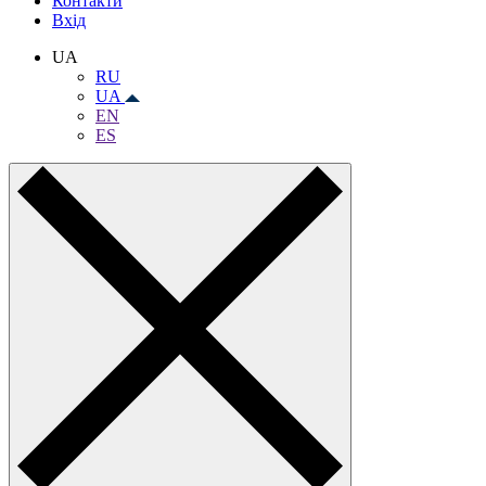
Контакти
Вхiд
UA
RU
UA
EN
ES