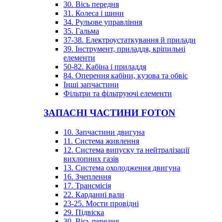
30. Вісь передня
31. Колеса і шини
34. Рульове управління
35. Гальма
37-38. Електроустаткування й прилади
39. Інструмент, приладдя, кріпильні
елементи
50-82. Кабіна і приладдя
84. Оперення кабіни, кузова та обвіс
Інші запчастини
Фільтри та фільтруючі елементи
ЗАПАСНІ ЧАСТИНИ FOTON
10. Запчастини двигуна
11. Система живлення
12. Система випуску та нейтралізації
вихлопних газів
13. Система охолодження двигуна
16. Зчеплення
17. Трансмісія
22. Карданні вали
23-25. Мости провідні
29. Підвіска
30. Вісь передня