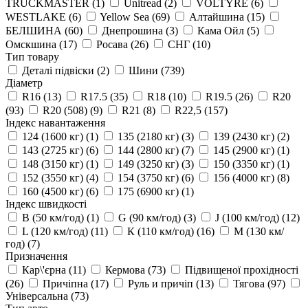
TRUCKMASTER
(1)
Unitread
(2)
VOLTYRE
(6)
WESTLAKE
(6)
Yellow Sea
(69)
Алтайшина
(15)
БЕЛШИНА
(60)
Днепрошина
(3)
Кама Ойл
(5)
Омскшина
(17)
Росава
(26)
СНГ
(10)
Тип товару
Деталі підвіски
(2)
Шини
(739)
Діаметр
R16
(13)
R17.5
(35)
R18
(10)
R19.5
(26)
R20
(93)
R20 (508)
(9)
R21
(8)
R22,5
(157)
Індекс навантаження
124 (1600 кг)
(1)
135 (2180 кг)
(3)
139 (2430 кг)
(2)
143 (2725 кг)
(6)
144 (2800 кг)
(7)
145 (2900 кг)
(1)
148 (3150 кг)
(1)
149 (3250 кг)
(3)
150 (3350 кг)
(1)
152 (3550 кг)
(4)
154 (3750 кг)
(6)
156 (4000 кг)
(8)
160 (4500 кг)
(6)
175 (6900 кг)
(1)
Індекс швидкості
B (50 км/год)
(1)
G (90 км/год)
(3)
J (100 км/год)
(12)
L (120 км/год)
(11)
К (110 км/год)
(16)
М (130 км/
год)
(7)
Призначення
Кар\'єрна
(11)
Кермова
(73)
Підвищеної прохідності
(26)
Причіпна
(17)
Руль и причіп
(13)
Тягова
(97)
Універсальна
(73)