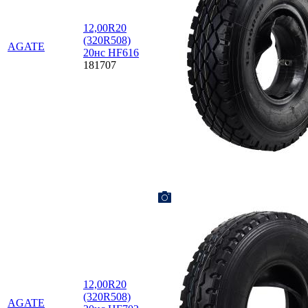
12,00R20
(320R508)
AGATE
20нс HF616
181707
12,00R20
(320R508)
AGATE