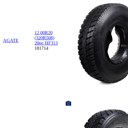
12,00R20
(320R508)
AGATE
20нс HF313
181714