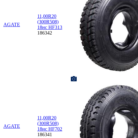
11,00R20
(300R508)
AGATE
18нс HF313
186342
11,00R20
(300R508)
AGATE
18нс HF702
186341