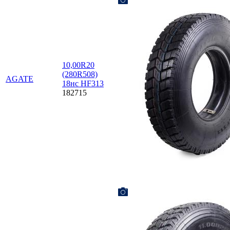
10,00R20
(280R508)
AGATE
18нс HF313
182715