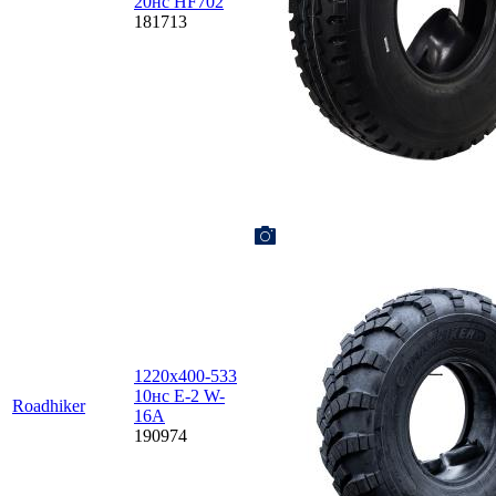
20нс HF702
181713
1220х400-533
10нс E-2 W-
Roadhiker
16A
190974