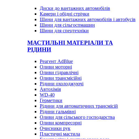
Диски до вантажних автомобілів
Камери і обідні стрічки
Шини для вантажних автомобілів і автобусів
Шини для сільгоспмашин
Шини для спецтехніки
МАСТИЛЬНІ МАТЕРІАЛИ ТА
РІДИНИ
Реагент AdBlue
Оливи моторні
Оливи гідравлічні
Оливи трансмісійні
Рідини охолоджуючі
Автохімія
WD-40
Герметики
Рідини для автоматичних трансмісій
Рідини гальмівні
Оливи для сільського господарства
Оливи компресорні
Очисники рук
Пластичні мастила