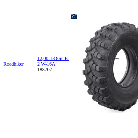
12,00-18 8нс E-
Roadhiker
2 W-16A
188707