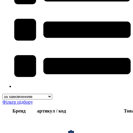
Фільтр підбору
Бренд
артикул / код
Тов