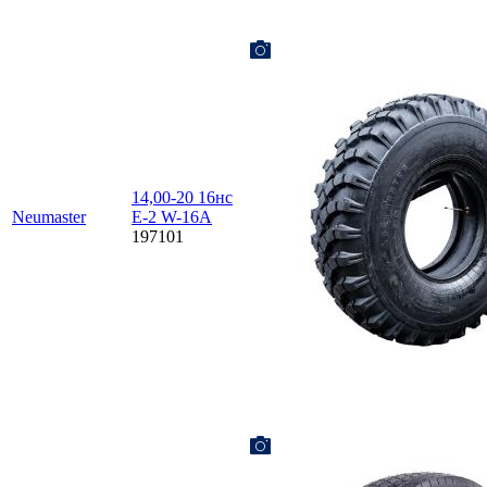
14,00-20 16нс
Neumaster
E-2 W-16A
197101