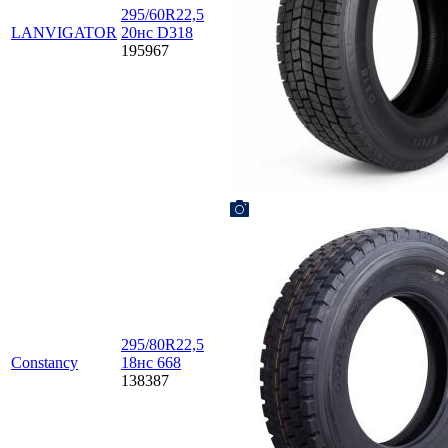
295/60R22,5
LANVIGATOR
20нс D318
195967
295/80R22,5
Constancy
18нc 668
138387