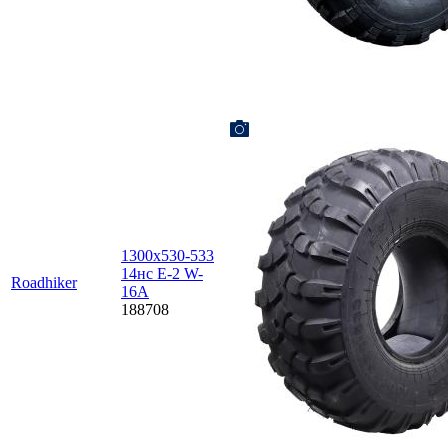
1300х530-533
14нс E-2 W-
Roadhiker
16A
188708