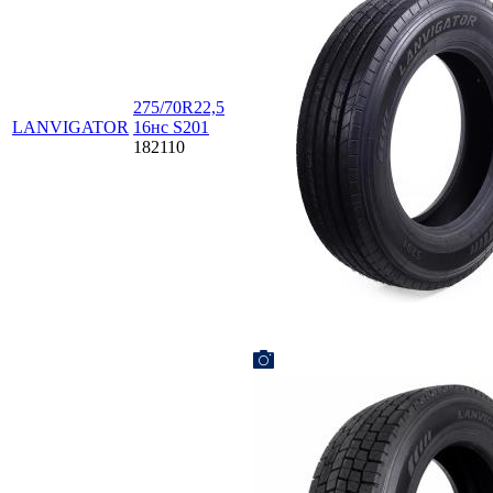
275/70R22,5
LANVIGATOR
16нc S201
182110