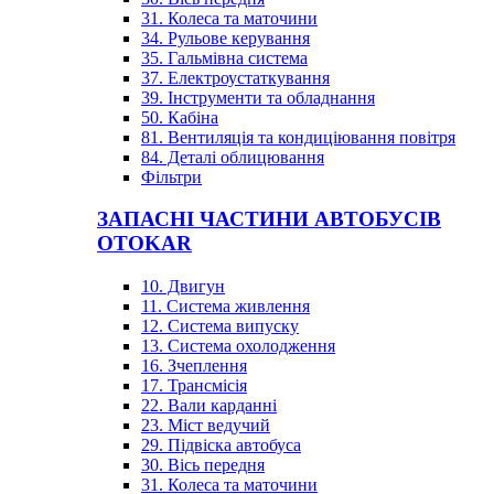
31. Колеса та маточини
34. Рульове керування
35. Гальмівна система
37. Електроустаткування
39. Інструменти та обладнання
50. Кабіна
81. Вентиляція та кондиціювання повітря
84. Деталі облицювання
Фільтри
ЗАПАСНІ ЧАСТИНИ АВТОБУСІВ
OTOKAR
10. Двигун
11. Система живлення
12. Система випуску
13. Система охолодження
16. Зчеплення
17. Трансмісія
22. Вали карданні
23. Міст ведучий
29. Підвіска автобуса
30. Вісь передня
31. Колеса та маточини