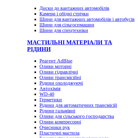
Диски до вантажних автомобілів
Камери і обідні стрічки
Шини для вантажних автомобілів і автобусів
Шини для сільгоспмашин
Шини для спецтехніки
МАСТИЛЬНІ МАТЕРІАЛИ ТА
РІДИНИ
Реагент AdBlue
Оливи моторні
Оливи гідравлічні
Оливи трансмісійні
Рідини охолоджуючі
Автохімія
WD-40
Герметики
Рідини для автоматичних трансмісій
Рідини гальмівні
Оливи для сільського господарства
Оливи компресорні
Очисники рук
Пластичні мастила