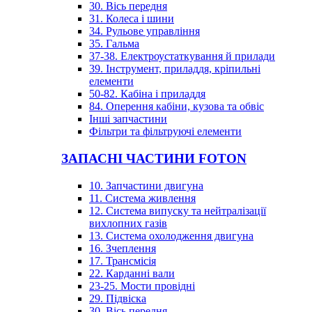
30. Вісь передня
31. Колеса і шини
34. Рульове управління
35. Гальма
37-38. Електроустаткування й прилади
39. Інструмент, приладдя, кріпильні
елементи
50-82. Кабіна і приладдя
84. Оперення кабіни, кузова та обвіс
Інші запчастини
Фільтри та фільтруючі елементи
ЗАПАСНІ ЧАСТИНИ FOTON
10. Запчастини двигуна
11. Система живлення
12. Система випуску та нейтралізації
вихлопних газів
13. Система охолодження двигуна
16. Зчеплення
17. Трансмісія
22. Карданні вали
23-25. Мости провідні
29. Підвіска
30. Вісь передня