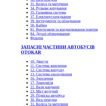
31. Колеса та маточини
34. Рульове керування
35. Гальмівна система
37. Електроустаткування
39. Інструменти та обладнання
50. Кабіна
81. Вентиляція та кондиціювання повітря
84. Деталі облицювання
Фільтри
ЗАПАСНІ ЧАСТИНИ АВТОБУСІВ
OTOKAR
10. Двигун
11. Система живлення
12. Система випуску
13. Система охолодження
16. Зчеплення
17. Трансмісія
22. Вали карданні
23. Міст ведучий
29. Підвіска автобуса
30. Вісь передня
31. Колеса та маточини