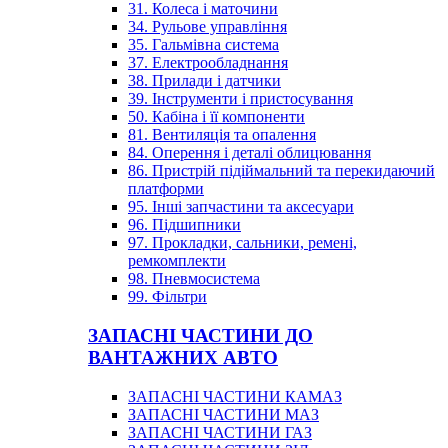
31. Колеса і маточини
34. Рульове управління
35. Гальмівна система
37. Електрообладнання
38. Прилади і датчики
39. Інструменти і пристосування
50. Кабіна і її компоненти
81. Вентиляція та опалення
84. Оперення і деталі облицювання
86. Пристрій підіймальний та перекидаючий
платформи
95. Інші запчастини та аксесуари
96. Підшипники
97. Прокладки, сальники, ремені,
ремкомплекти
98. Пневмосистема
99. Фільтри
ЗАПАСНІ ЧАСТИНИ ДО
ВАНТАЖНИХ АВТО
ЗАПАСНІ ЧАСТИНИ КАМАЗ
ЗАПАСНІ ЧАСТИНИ МАЗ
ЗАПАСНІ ЧАСТИНИ ГАЗ