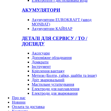
Електроліти і дистильована вода
АКУМУЛЯТОРИ
Акумулятори EUROKRAFT (завод
MONBAT)
Акумулятори КАЙНАР
ДЕТАЛІ ДЛЯ СЕРВІСУ / ТО /
ДОГЛЯДУ
Аксесуари
Допоміжне обладнання
Домкрати
Інструмент
Кріплення вантажу
Метизи (Болти, гайки, шайби та інше)
Дріт зварювальний
Мастильне устаткування
Електроди для наплавлення
Електроди для зварювання
Про нас
Новини
Оплата та доставка