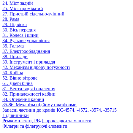
24. Міст задній
25. Міст проміжний
27. Пристрій сідельно-зчіпний
28. Рама
29. Підвіска
30. Вісь передня
31. Колеса і шини
34. Рульове управління
35. Гальма
37. Електрообладнання
38. Прилади
39. Інструмент і приладдя
42. Механізм відбору потужності
50. Кабіна
52. Вікно вітрове
61. Двері бічна
81. Вентиляція і опалення
82. Приналежності кабіни
84. Оперення кабіни
85-86. Механізм підйому платформи
Запасні частини до кранів КС-4574, -4572, -3574, -35715
Підшипники
Ремкомплекти, РВД, прокладки та манжети
Фільтри та фільтруючі елементи