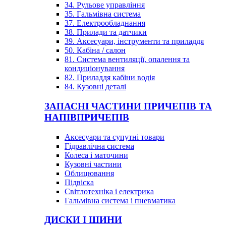
34. Рульове управління
35. Гальмівна система
37. Електрообладнання
38. Прилади та датчики
39. Аксесуари, інструменти та приладдя
50. Кабіна / салон
81. Система вентиляції, опалення та
кондиціонування
82. Приладдя кабіни водія
84. Кузовні деталі
ЗАПАСНІ ЧАСТИНИ ПРИЧЕПІВ ТА
НАПІВПРИЧЕПІВ
Аксесуари та супутні товари
Гідравлічна система
Колеса і маточини
Кузовні частини
Облицювання
Підвіска
Світлотехніка і електрика
Гальмівна система і пневматика
ДИСКИ І ШИНИ