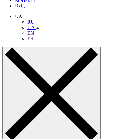
Контакти
Вхiд
UA
RU
UA
EN
ES