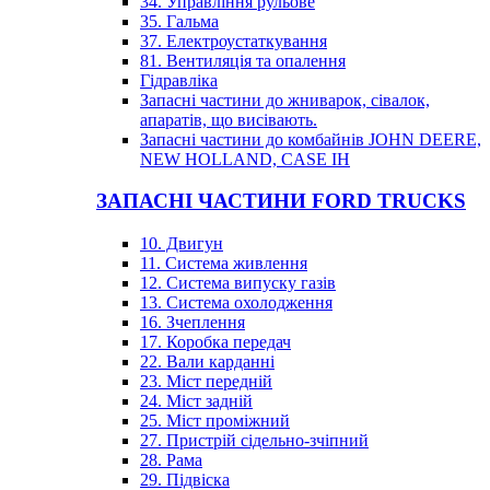
34. Управління рульове
35. Гальма
37. Електроустаткування
81. Вентиляція та опалення
Гідравліка
Запасні частини до жниварок, сівалок,
апаратів, що висівають.
Запасні частини до комбайнів JOHN DEERE,
NEW HOLLAND, CASE IH
ЗАПАСНІ ЧАСТИНИ FORD TRUCKS
10. Двигун
11. Система живлення
12. Система випуску газів
13. Система охолодження
16. Зчеплення
17. Коробка передач
22. Вали карданні
23. Міст передній
24. Міст задній
25. Міст проміжний
27. Пристрій сідельно-зчіпний
28. Рама
29. Підвіска