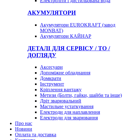
Електроліти і дистильована вода
АКУМУЛЯТОРИ
Акумулятори EUROKRAFT (завод
MONBAT)
Акумулятори КАЙНАР
ДЕТАЛІ ДЛЯ СЕРВІСУ / ТО /
ДОГЛЯДУ
Аксесуари
Допоміжне обладнання
Домкрати
Інструмент
Кріплення вантажу
Метизи (Болти, гайки, шайби та інше)
Дріт зварювальний
Мастильне устаткування
Електроди для наплавлення
Електроди для зварювання
Про нас
Новини
Оплата та доставка