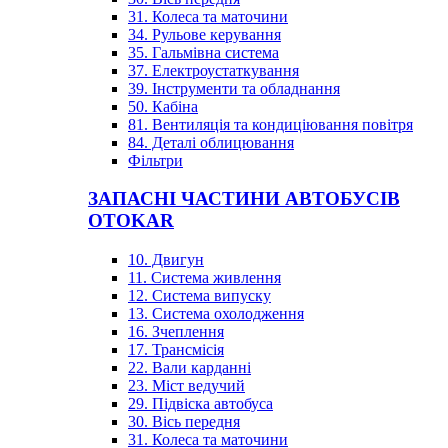
31. Колеса та маточини
34. Рульове керування
35. Гальмівна система
37. Електроустаткування
39. Інструменти та обладнання
50. Кабіна
81. Вентиляція та кондиціювання повітря
84. Деталі облицювання
Фільтри
ЗАПАСНІ ЧАСТИНИ АВТОБУСІВ
OTOKAR
10. Двигун
11. Система живлення
12. Система випуску
13. Система охолодження
16. Зчеплення
17. Трансмісія
22. Вали карданні
23. Міст ведучий
29. Підвіска автобуса
30. Вісь передня
31. Колеса та маточини