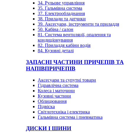
34. Рульове управління
35. Гальмівна система
37. Електрообладнання
38. Прилади та датчики
39. Аксесуари, інструменти та приладдя
50. Кабіна / салон
81. Система вентиляції, опалення та
кондиціонування
82. Приладдя кабіни водія
84. Кузовні деталі
ЗАПАСНІ ЧАСТИНИ ПРИЧЕПІВ ТА
НАПІВПРИЧЕПІВ
Аксесуари та супутні товари
Гідравлічна система
Колеса і маточини
Кузовні частини
Облицювання
Підвіска
Світлотехніка і електрика
Гальмівна система і пневматика
ДИСКИ І ШИНИ