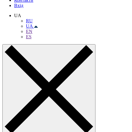
Контакти
Вхiд
UA
RU
UA
EN
ES