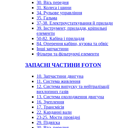
30. Вісь передня
31. Колеса і шини
34. Рульове управління
35. Гальма
37-38. Електроустаткування й прилади
39. Інструмент, приладдя, кріпильні
елементи
50-82. Кабіна і приладдя
84. Оперення кабіни, кузова та обвіс
Інші запчастини
Фільтри та фільтруючі елементи
ЗАПАСНІ ЧАСТИНИ FOTON
10. Запчастини двигуна
11. Система живлення
12. Система випуску та нейтралізації
вихлопних газів
13. Система охолодження двигуна
16. Зчеплення
17. Трансмісія
22. Карданні вали
23-25. Мости провідні
29. Підвіска
30. Вісь передня