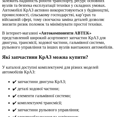
залежить надійність роботи транспорту, ресурс основних
вузлів та безпека експлуатації техніки у складних умовах.
Автомобілі КрАЗ активно використовуються у будівництві,
промисловості, сільському господарстві, кар’єрах та
військовій сфері, тому своєчасна заміна деталей дозволяє
знизити ризик поломок та мінімізувати простої техніки.
В інтернет-магазині
«Автокомпоненти АВТЕК»
представлений широкий асортимент запчастин КрАЗ для
двигуна, трансмісії, ходової частини, гальмівної системи,
рульового управління та інших вузлів вантажних автомобілів.
Які запчастини КрАЗ можна купити?
У каталозі доступні комплектуючі для різних моделей
автомобілів КрАЗ:
✔️ запчастини двигуна КрАЗ;
✔️ деталі ходової частини;
✔️ елементи гальмівної системи;
✔️ комплектуючі трансмісії;
✔️ запчастини рульового управління;
✔️ електрообладнання та освітлення;