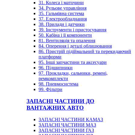
31. Колеса і маточини
34. Рульове управління
35. Гальмівна система
37. Електрообладнання
38. Прилади і датчики
39. Інструменти і пристосування
50. Кабіна і її компоненти
81. Вентиляція та опалення
84. Оперення і деталі облицювання
86. Пристрій підіймальний та перекидаючий
платформи
95. Інші запчастини та аксесуари
96. Підшипники
97. Прокладки, сальники, ремені,
ремкомплекти
98. Пневмосистема
99. Фільтри
ЗАПАСНІ ЧАСТИНИ ДО
ВАНТАЖНИХ АВТО
ЗАПАСНІ ЧАСТИНИ КАМАЗ
ЗАПАСНІ ЧАСТИНИ МАЗ
ЗАПАСНІ ЧАСТИНИ ГАЗ