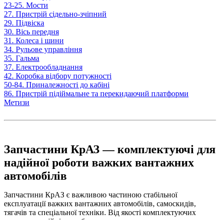
23-25. Мости
27. Пристрій сідельно-зчіпний
29. Підвіска
30. Вісь передня
31. Колеса і шини
34. Рульове управління
35. Гальма
37. Електрообладнання
42. Коробка відбору потужності
50-84. Приналежності до кабіні
86. Пристрій підіймальне та перекидаючий платформи
Метизи
Запчастини КрАЗ — комплектуючі для
надійної роботи важких вантажних
автомобілів
Запчастини КрАЗ є важливою частиною стабільної
експлуатації важких вантажних автомобілів, самоскидів,
тягачів та спеціальної техніки. Від якості комплектуючих