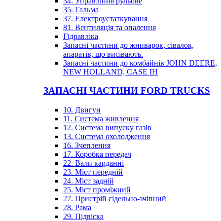
34. Управління рульове
35. Гальма
37. Електроустаткування
81. Вентиляція та опалення
Гідравліка
Запасні частини до жниварок, сівалок,
апаратів, що висівають.
Запасні частини до комбайнів JOHN DEERE,
NEW HOLLAND, CASE IH
ЗАПАСНІ ЧАСТИНИ FORD TRUCKS
10. Двигун
11. Система живлення
12. Система випуску газів
13. Система охолодження
16. Зчеплення
17. Коробка передач
22. Вали карданні
23. Міст передній
24. Міст задній
25. Міст проміжний
27. Пристрій сідельно-зчіпний
28. Рама
29. Підвіска