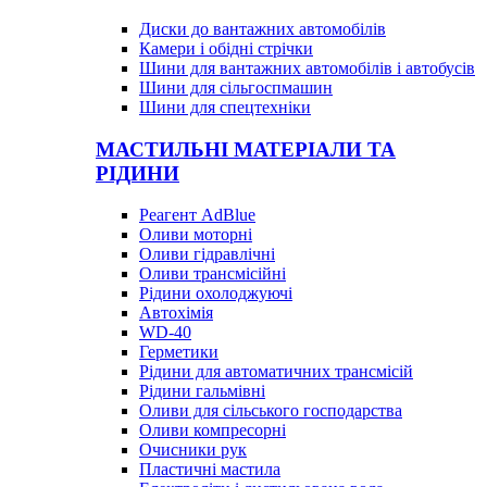
Диски до вантажних автомобілів
Камери і обідні стрічки
Шини для вантажних автомобілів і автобусів
Шини для сільгоспмашин
Шини для спецтехніки
МАСТИЛЬНІ МАТЕРІАЛИ ТА
РІДИНИ
Реагент AdBlue
Оливи моторні
Оливи гідравлічні
Оливи трансмісійні
Рідини охолоджуючі
Автохімія
WD-40
Герметики
Рідини для автоматичних трансмісій
Рідини гальмівні
Оливи для сільського господарства
Оливи компресорні
Очисники рук
Пластичні мастила