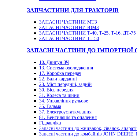
ЗАПЧАСТИНИ ДЛЯ ТРАКТОРІВ
ЗАПАСНІ ЧАСТИНИ МТЗ
ЗАПАСНІ ЧАСТИНИ ЮМЗ
ЗАПАСНІ ЧАСТИНИ Т-40, Т-25, Т-16, ДТ-75
ЗАПАСНІ ЧАСТИНИ Т-150
ЗАПАСНІ ЧАСТИНИ ДО ІМПОРТНОЇ
10. Двигун ЗЧ
13. Система охолодження
17. Коробка передач
22. Вали карданні
23. Міст передній, задній
30. Вісь передня
31. Колеса та шини
34. Управління рульове
35. Гальма
37. Електроустаткування
81. Вентиляція та опалення
Гідравліка
Запасні частини до жниварок, сівалок, апараті
Запасні частини до комбайнів JOHN DEER