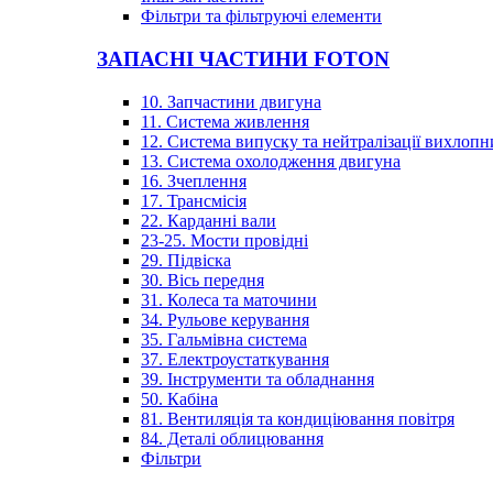
Фільтри та фільтруючі елементи
ЗАПАСНІ ЧАСТИНИ FOTON
10. Запчастини двигуна
11. Система живлення
12. Система випуску та нейтралізації вихлопн
13. Система охолодження двигуна
16. Зчеплення
17. Трансмісія
22. Карданні вали
23-25. Мости провідні
29. Підвіска
30. Вісь передня
31. Колеса та маточини
34. Рульове керування
35. Гальмівна система
37. Електроустаткування
39. Інструменти та обладнання
50. Кабіна
81. Вентиляція та кондиціювання повітря
84. Деталі облицювання
Фільтри