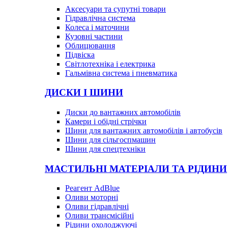
Аксесуари та супутні товари
Гідравлічна система
Колеса і маточини
Кузовні частини
Облицювання
Підвіска
Світлотехніка і електрика
Гальмівна система і пневматика
ДИСКИ І ШИНИ
Диски до вантажних автомобілів
Камери і обідні стрічки
Шини для вантажних автомобілів і автобусів
Шини для сільгоспмашин
Шини для спецтехніки
МАСТИЛЬНІ МАТЕРІАЛИ ТА РІДИНИ
Реагент AdBlue
Оливи моторні
Оливи гідравлічні
Оливи трансмісійні
Рідини охолоджуючі