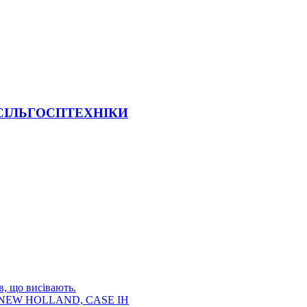
 СІЛЬГОСПТЕХНІКИ
в, що висівають.
E, NEW HOLLAND, CASE IH