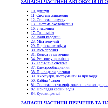
ЗАПАСНІ ЧАСТИНИ АВТОБУСІВ OT
10. Двигун
11. Система живлення
12. Система випуску
13. Система охолодження
16. Зчеплення
17. Трансмісія
22. Вали карданні
23. Міст ведучий
29. Підвіска автобуса
30. Вісь передня
31. Колеса та маточини
34. Рульове управління
35. Гальмівна система
37. Електрообладнання
38. Прилади та датчики
39. Аксесуари, інструменти та приладдя
50. Кабіна / салон
81. Система вентиляції, опалення та кондиці
82. Приладдя кабіни водія
84. Кузовні деталі
ЗАПАСНІ ЧАСТИНИ ПРИЧЕПІВ ТА Н