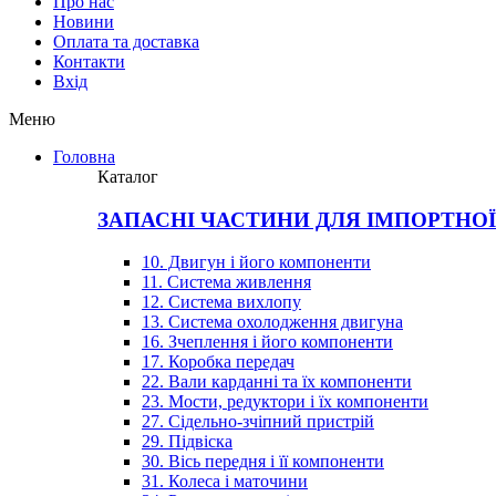
Про нас
Новини
Оплата та доставка
Контакти
Вхiд
Меню
Головна
Каталог
ЗАПАСНІ ЧАСТИНИ ДЛЯ ІМПОРТНО
10. Двигун і його компоненти
11. Система живлення
12. Система вихлопу
13. Система охолодження двигуна
16. Зчеплення і його компоненти
17. Коробка передач
22. Вали карданні та їх компоненти
23. Мости, редуктори і їх компоненти
27. Сідельно-зчіпний пристрій
29. Підвіска
30. Вісь передня і її компоненти
31. Колеса і маточини