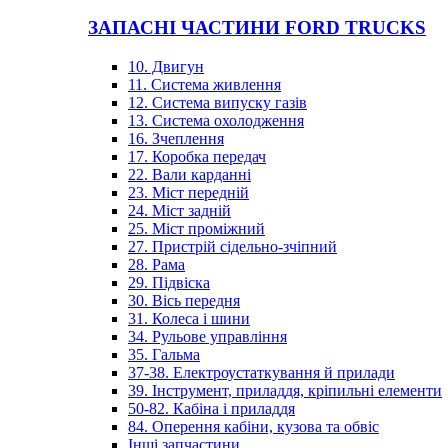
ЗАПАСНІ ЧАСТИНИ FORD TRUCKS
10. Двигун
11. Система живлення
12. Система випуску газів
13. Система охолодження
16. Зчеплення
17. Коробка передач
22. Вали карданні
23. Міст передній
24. Міст задній
25. Міст проміжний
27. Пристрій сідельно-зчіпний
28. Рама
29. Підвіска
30. Вісь передня
31. Колеса і шини
34. Рульове управління
35. Гальма
37-38. Електроустаткування й прилади
39. Інструмент, приладдя, кріпильні елементи
50-82. Кабіна і приладдя
84. Оперення кабіни, кузова та обвіс
Інші запчастини